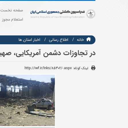
صفحه نخست
استعلام مجوز
خانه
اطلاع رسانی
اخبار استان ها
در تجاوزات دشمن آمریکایی، صهی
لینک کوتاه:
http://iwf.ir/lnks/85302/-.aspx