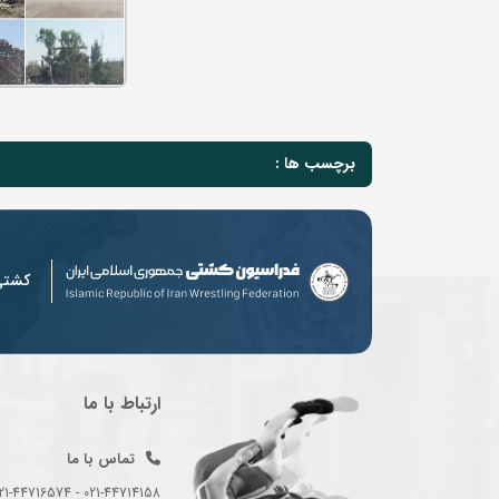
برچسب ها :
کشت
ارتباط با ما
تماس با ما
021-44714158 - 021-44716574 - 021-44714489