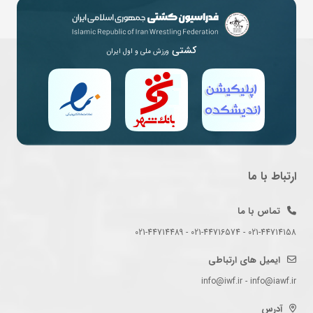
کشتی
ورزش ملی و اول ایران
ارتباط با ما
تماس با ما
021-44714158 - 021-44716574 - 021-44714489
ایمیل های ارتباطی
info@iwf.ir - info@iawf.ir
آدرس