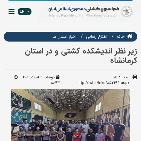
EN
خانه
اطلاع رسانی
اخبار استان ها
زیر نظر اندیشکده کشتی و در استان
کرمانشاه
لینک کوتاه:
دوشنبه ۴ اسفند ۱۴۰۴
08:43
http://iwf.ir/lnks/85249/-.aspx