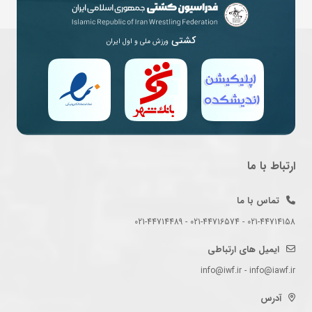
کشتی
ورزش ملی و اول ایران
ارتباط با ما
تماس با ما
021-44714158 - 021-44716574 - 021-44714489
ایمیل های ارتباطی
info@iwf.ir - info@iawf.ir
آدرس