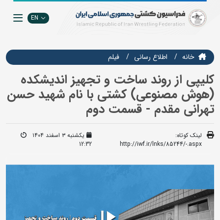
EN
خانه
اطلاع رسانی
فيلم
کلیپی از روند ساخت و تجهیز اندیشکده
(هوش مصنوعی) کشتی با نام شهید حسن
تهرانی مقدم - قسمت دوم
لینک کوتاه:
یکشنبه ۳ اسفند ۱۴۰۴
12:32
http://iwf.ir/lnks/85244/-.aspx