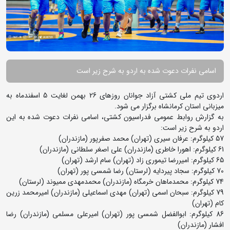
اسامی نفرات دعوت شده به اردو به شرح زیر است
اردوی تیم ملی کشتی آزاد جوانان روزهای 26 بهمن لغایت 5 اسفندماه به
میزبانی استان کرمانشاه برگزار می شود.
به گزارش روابط عمومی فدراسیون کشتی، اسامی نفرات دعوت شده به این
اردو به شرح زیر است:
57 کیلوگرم: عرفان سیری (تهران) محمد صفرپور (مازندران)
61 کیلوگرم: اهورا خاطری (مازندران) علی اصغر سلطانی (مازندران)
65 کیلوگرم: امیررضا تیموری زاد (تهران) سام ارشد (تهران)
70 کیلوگرم: سجاد پیردایه (لرستان) رضا شمسی پور (تهران)
74 کیلوگرم: محمدماهان خرمگاه (مازندران) محمدمهدی ممیوند (لرستان)
79 کیلوگرم: سبحان اسمی (تهران) مهدی اسماعیلی (مازندران) امیرمحمد زرین
کام (تهران)
86 کیلوگرم: ابوالفضل شمسی پور (تهران) امیرعلی مسلمی (مازندران) رضا
افشار (مازندران)