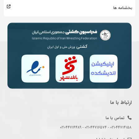
بخشنامه ها
کشتی
ورزش ملی و اول ایران
ارتباط با ما
تماس با ما
021-44714158 - 021-44716574 - 021-44714489