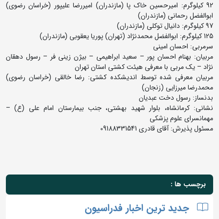
92 کیلوگرم: امیرحسین خاک پا (مازندران) امیررضا علیپور (خراسان رضوی)
ابوالفضل رحمانی (مازندران)
97 کیلوگرم: دانیال توکلی (مازندران)
125 کیلوگرم: ابوالفضل محمدنژاد (تهران) پوریا یعقوبی (مازندران)
سرمربی: احسان امینی
مربیان: بهنام احسان پور – سعید ابراهیمی – بیژن زینی فر – رسول دهقان
نژاد – یک مربی با معرفی هیئت کشتی استان تهران
مربیان معرفی شده توسط اندیشکده کشتی: رضا خالقی (خراسان رضوی)
محمدرضا میرزایی (زنجان)
بدنساز: رسول دخت عبدیان
نشانی: کرمانشاه، بلوار شهید بهشتی، جنب بیمارستان امام علی (ع) –
مهمانسرای علوم پزشکی
مسئول پذیرش: آقای قادری 09188331541
برچسب ها :
جدید ترین اخبار فدراسیون