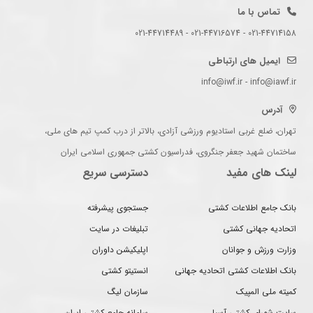
تماس با ما
021-44714158 - 021-44716574 - 021-44714489
ایمیل های ارتباطی
info@iwf.ir - info@iawf.ir
آدرس
تهران، ضلع غربی استادیوم ورزشی آزادی، بالاتر از درب کمپ تیم های ملی،
ساختمان شهید جعفر جنگروی، فدراسیون کشتی جمهوری اسلامی ایران
لینک های مفید
دسترسی سریع
بانک جامع اطلاعات کشتی
جستجوی پیشرفته
اتحادیه جهانی کشتی
تبلیغات در سایت
وزارت ورزش و جوانان
اپلیکیشن داوران
بانک اطلاعات کشتی اتحادیه جهانی
انستیتو کشتی
کمیته ملی المپیک
سازمان لیگ
سایت شورای کشتی آسیا
سامانه جامع کشتی ایران