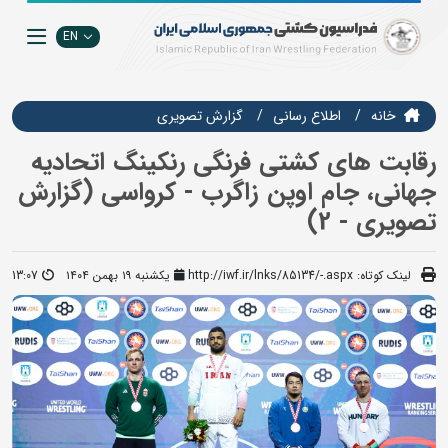
EN
خانه
اطلاع رسانی
گزارش تصويري
رقابت های کشتی فرنگی رنکینگ اتحادیه
جهانی، جام اوپن زاگرب - کرواسی (گزارش
تصویری - 2)
لینک کوتاه:
http://iwf.ir/lnks/85134/-.aspx
یکشنبه ۱۹ بهمن ۱۴۰۴
13:07