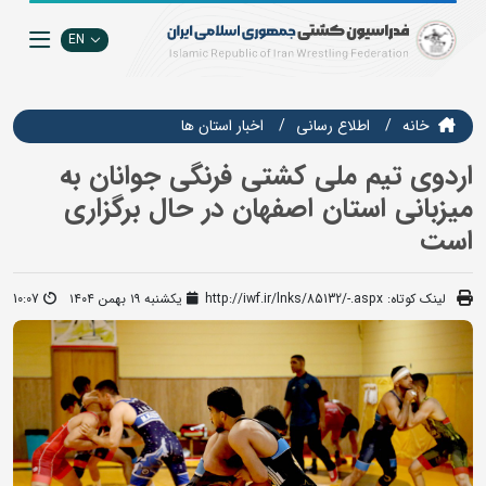
EN
خانه
اطلاع رسانی
اخبار استان ها
اردوی تیم ملی کشتی فرنگی جوانان به
میزبانی استان اصفهان در حال برگزاری
است
لینک کوتاه:
http://iwf.ir/lnks/85132/-.aspx
یکشنبه ۱۹ بهمن ۱۴۰۴
10:07