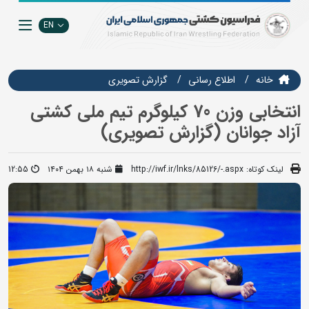
EN
خانه
اطلاع رسانی
گزارش تصويري
انتخابی وزن 70 کیلوگرم تیم ملی کشتی
آزاد جوانان (گزارش تصویری)
لینک کوتاه:
http://iwf.ir/lnks/85126/-.aspx
شنبه ۱۸ بهمن ۱۴۰۴
12:55