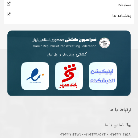
مسابقات
بخشنامه ها
کشتی
ورزش ملی و اول ایران
ارتباط با ما
تماس با ما
021-44714158 - 021-44716574 - 021-44714489