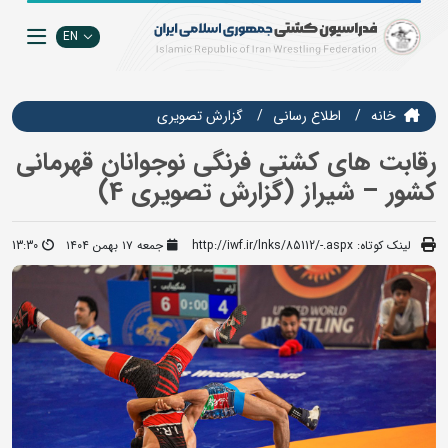
EN
خانه
اطلاع رسانی
گزارش تصويري
رقابت های کشتی فرنگی نوجوانان قهرمانی
کشور – شیراز (گزارش تصویری 4)
لینک کوتاه:
http://iwf.ir/lnks/85112/-.aspx
جمعه ۱۷ بهمن ۱۴۰۴
13:30