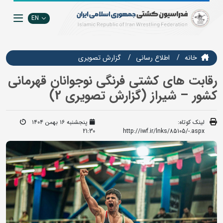
EN
خانه
اطلاع رسانی
گزارش تصويري
رقابت های کشتی فرنگی نوجوانان قهرمانی
کشور – شیراز (گزارش تصویری 2)
لینک کوتاه:
پنجشنبه ۱۶ بهمن ۱۴۰۴
21:30
http://iwf.ir/lnks/85105/-.aspx