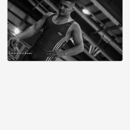
برچسب ها :
جدید ترین اخبار فدراسیون
هشتمین دوره المپیاد استعدادهای برتر کشتی فرنگی نونهالان – تهران
تمرین تیم ملی کشتی آزاد بزرگسالان (گزارش تصویری)