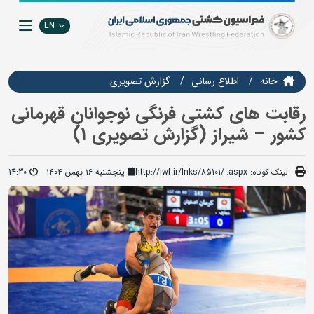
EN
خانه
اطلاع رسانی
گزارش تصويري
رقابت های کشتی فرنگی نوجوانان قهرمانی
کشور – شیراز (گزارش تصویری 1)
لینک کوتاه:
http://iwf.ir/lnks/85101/-.aspx
پنجشنبه ۱۶ بهمن ۱۴۰۴
14:30