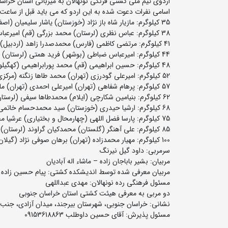
اردوی تیم ملی کشتی فرنگی نونهالان به میزبانی استان خراسان جنوبی و طی روزهای 18 لغایت 24 به
اسامی نفرات دعوت شده به این اردو که می باید قبل از ساعت 15 روز شنبه 18 بهمن ماه به محل اردو مراجعه نمایند به شرح زیر است
35 کیلوگرم: مازیار شاه باز نژاد (خوزستان) یاشار سلیمیان (اصفهان)
38 کیلوگرم: عباس نظری (لرستان) محمد بزرگی (قم) امیرعباس باباجان زاده (مازندران) زانا محمدی (کردستان)
41 کیلوگرم: مرتضی کاظمی (فارس) محمدصدرا زاهد (اردبیل) امیررضا عسگری (چهارمحال و بختیاری)
44 کیلوگرم: امیرعباس ضباطی (بوشهر) فرید همتی (لرستان)
48 کیلوگرم: حسین ابراهیمی (قم) محمد پورابراهیمی (کهگیلویه و بویراحمد) امیررضا علیزاده (مازندران) ابوالفضل حاجیوند (خوزستان)
52 کیلوگرم: امیرعلی گودرزی (تهران) محمد طاها زنگنه (مرکزی) علی محمدی (نسب (مازندران) امیرعلی شول (کرمان)
57 کیلوگرم: پرهام شفاهی (تهران) امیرعلی احمدی (تهران) مانی توکلی (مازندران) محمدطاها یزدانی (تهران)
62 کیلوگرم: بنیامین شکارچی (ایلام) محمدطاها سیفی (لرستان) امیرعلی زارع پور (کهگیلویه و بویراحمد) امیررضا یوسف آبادی (خراسان رضوی)
68 کیلوگرم: ارشیا حیدری (خوزستان) سید محمدحسام خاتمی (تهران) مسعود لک جای قلعه (اصفهان) پوریا علم قلی سنجد (البرز)
75 کیلوگرم: پارسا فضل اللهی (چهارمحال و بختیاری) عرشیا محمدی (مازندران) یاسین واحدالحسینی (خراسان رضوی) محمد آران احمدی (کردستان)
85 کیلوگرم: علی آهنگر (گلستان) محمدکیان گراوند (لرستان) امیرعلی دورانی (خراسان رضوی) فرشید روحی (اردبیل)
100 کیلوگرم: مهیار محمدزاده (تهران) برهان صوفی نژاد (گیلان) حسین ده کائید (بوشهر)
سرمربی: داود گیل نیرنگ
مربیان: بشیر باباجان زاده – ماشاء اله آبادیان
مربیان معرفی شده توسط اندیشکده کشتی: پیام حسین زاده (ما
مسئول فرهنگی رده نونهالان: مهدی عبداللهی
دو مربی به معرفی هیئت کشتی استان خراسان جنوبی
نشانی: خراسان جنوبی، شهرستان بیرجند، میدان آزادی، جنب 
مسئول پذیرش: آقای حسین داوطلب 09153618863