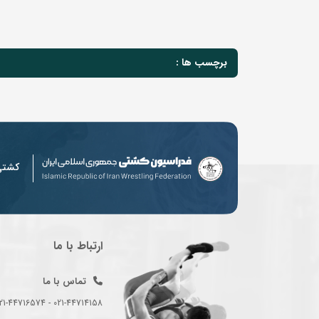
برچسب ها :
کشت
ارتباط با ما
تماس با ما
021-44714158 - 021-44716574 - 021-44714489