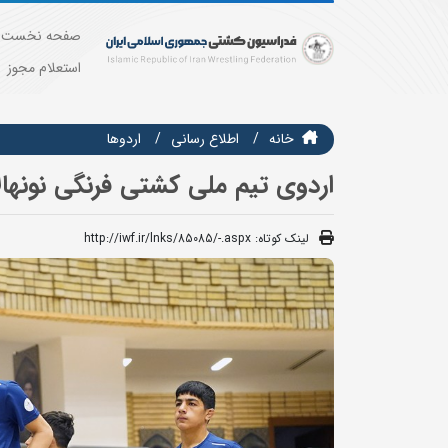
صفحه نخست
استعلام مجوز
خانه
اطلاع رسانی
اردوها
اردوی تیم ملی کشتی فرنگی نونهالان از 18 بهمن ماه در بیرجند بر
لینک کوتاه:
http://iwf.ir/lnks/85085/-.aspx