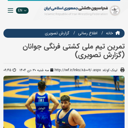
EN
خانه
اطلاع رسانی
گزارش تصويري
تمرین تیم ملی کشتی فرنگی جوانان
(گزارش تصویری)
لینک کوتاه:
http://iwf.ir/lnks/85009/-.aspx
سه شنبه ۳۰ دی ۱۴۰۴
09:45