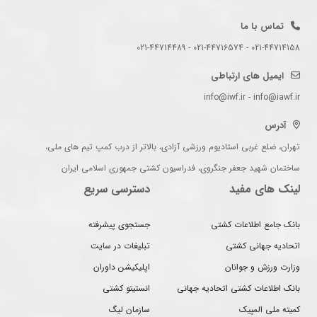
تماس با ما
021-44714158 - 021-44716574 - 021-44714489
ایمیل های ارتباطی
info@iwf.ir - info@iawf.ir
آدرس
تهران، ضلع غربی استادیوم ورزشی آزادی، بالاتر از درب کمپ تیم های ملی،
ساختمان شهید جعفر جنگروی، فدراسیون کشتی جمهوری اسلامی ایران
لینک های مفید
دسترسی سریع
بانک جامع اطلاعات کشتی
جستجوی پیشرفته
اتحادیه جهانی کشتی
تبلیغات در سایت
وزارت ورزش و جوانان
اپلیکیشن داوران
بانک اطلاعات کشتی اتحادیه جهانی
انستیتو کشتی
کمیته ملی المپیک
سازمان لیگ