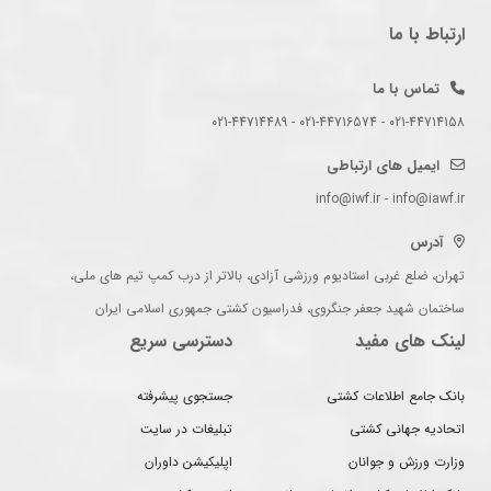
ارتباط با ما
تماس با ما
021-44714158 - 021-44716574 - 021-44714489
ایمیل های ارتباطی
info@iwf.ir - info@iawf.ir
آدرس
تهران، ضلع غربی استادیوم ورزشی آزادی، بالاتر از درب کمپ تیم های ملی،
ساختمان شهید جعفر جنگروی، فدراسیون کشتی جمهوری اسلامی ایران
لینک های مفید
دسترسی سریع
بانک جامع اطلاعات کشتی
جستجوی پیشرفته
اتحادیه جهانی کشتی
تبلیغات در سایت
وزارت ورزش و جوانان
اپلیکیشن داوران