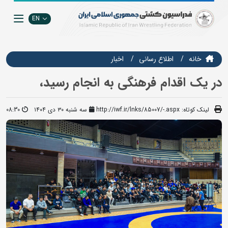
EN
خانه
اطلاع رسانی
اخبار
در یک اقدام فرهنگی به انجام رسید،
لینک کوتاه:
http://iwf.ir/lnks/85007/-.aspx
سه شنبه ۳۰ دی ۱۴۰۴
08:30