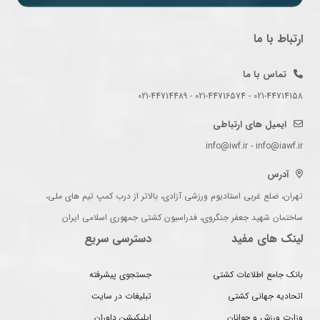
ارتباط با ما
تماس با ما
021-44714158 - 021-44716574 - 021-44714489
ایمیل های ارتباطی
info@iwf.ir - info@iawf.ir
آدرس
تهران، ضلع غربی استادیوم ورزشی آزادی، بالاتر از درب کمپ تیم های ملی،
ساختمان شهید جعفر جنگروی، فدراسیون کشتی جمهوری اسلامی ایران
لینک های مفید
دسترسی سریع
بانک جامع اطلاعات کشتی
جستجوی پیشرفته
اتحادیه جهانی کشتی
تبلیغات در سایت
وزارت ورزش و جوانان
اپلیکیشن داوران