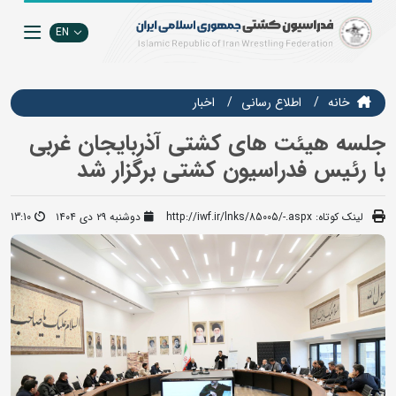
EN
خانه
اطلاع رسانی
اخبار
جلسه هیئت های کشتی آذربایجان غربی
با رئیس فدراسیون کشتی برگزار شد
لینک کوتاه:
http://iwf.ir/lnks/85005/-.aspx
دوشنبه ۲۹ دی ۱۴۰۴
13:10