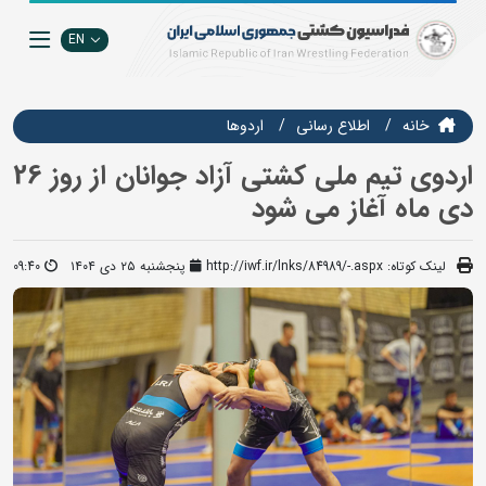
EN
خانه
اطلاع رسانی
اردوها
اردوی تیم ملی کشتی آزاد جوانان از روز 26
دی ماه آغاز می شود
لینک کوتاه:
http://iwf.ir/lnks/84989/-.aspx
پنجشنبه ۲۵ دی ۱۴۰۴
09:40