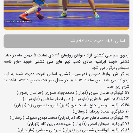
اسامی نفرات دعوت شده اعلام شد
اردوی تیم ملی کشتی آزاد جوانان روزهای 26 دی لغایت 5 بهمن ماه در خانه
کشتی شهید ابراهیم هادی کمپ تیم های ملی کشتی شهید حاج قاسم
سلیمانی برگزار می شود.
به گزارش روابط عمومی فدراسیون کشتی، اسامی نفرات دعوت شده به این
اردو که می باید بین ساعت 15 تا 18 در محل تمرینات حضور داشته باشند به
شرح زیر است:
57 کیلوگرم: عرفان سیری (تهران) محمدجواد صبوری (خراسان رضوی)
61 کیلوگرم: اهورا خاطری (مازندران) علی اصغر سلطانی (مازندران)
65 کیلوگرم: مرتضی حاج ملامحمدی (البرز) امیررضا تیموری زاد (تهران)
70 کیلوگرم: سجاد پیردایه (لرستان)
74 کیلوگرم: محمدماهان خرم کاه (مازندران) محمدمهدی ممیوند (لرستان)
79 کیلوگرم: سبحان اسمی ((تهران) امیرمحمد زرین کام (تهران)
86 کیلوگرم: ابوالفضل شمسی پور (تهران) امیرعلی مسلمی (مازندران)