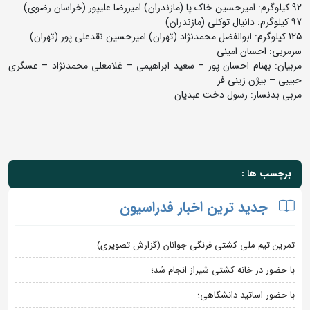
92 کیلوگرم: امیرحسین خاک پا (مازندران) امیررضا علیپور (خراسان رضوی)
97 کیلوگرم: دانیال توکلی (مازندران)
125 کیلوگرم: ابوالفضل محمدنژاد (تهران) امیرحسین نقدعلی پور (تهران)
سرمربی: احسان امینی
مربیان: بهنام احسان پور – سعید ابراهیمی – غلامعلی محمدنژاد – عسگری
حبیبی – بیژن زینی فر
مربی بدنساز: رسول دخت عبدیان
برچسب ها :
جدید ترین اخبار فدراسیون
تمرین تیم ملی کشتی فرنگی جوانان (گزارش تصویری)
با حضور در خانه کشتی شیراز انجام شد؛
با حضور اساتید دانشگاهی؛