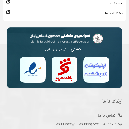
مسابقات
بخشنامه ها
کشتی
ورزش ملی و اول ایران
ارتباط با ما
تماس با ما
021-44714158 - 021-44716574 - 021-44714489