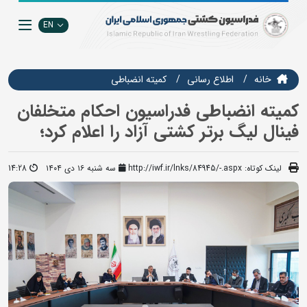
EN
خانه
اطلاع رسانی
کمیته انضباطی
کمیته انضباطی فدراسیون احکام متخلفان
فینال لیگ برتر کشتی آزاد را اعلام کرد؛
لینک کوتاه:
http://iwf.ir/lnks/84945/-.aspx
سه شنبه ۱۶ دی ۱۴۰۴
14:28