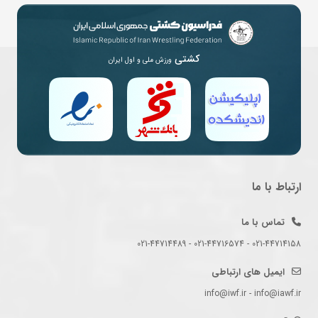
کشتی
ورزش ملی و اول ایران
ارتباط با ما
تماس با ما
021-44714158 - 021-44716574 - 021-44714489
ایمیل های ارتباطی
info@iwf.ir - info@iawf.ir