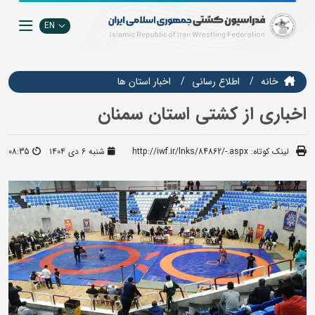
EN
خانه
اطلاع رسانی
اخبار استان ها
اخباری از کشتی استان سمنان
لینک کوتاه:
http://iwf.ir/lnks/84862/-.aspx
شنبه ۶ دی ۱۴۰۴
08:35