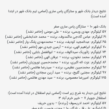
نتایج دیدار بانک شهر و ستارگان پاس ساری (اسامی تیم بانک شهر در ابتدا
آمده است):
بانک شهر 10 – ستارگان پاس ساری صفر
57 کیلوگرم: مهدی ویسی، برنده – علی مومنی (حاضر نشد)
61 کیلوگرم: عباس گادجی ماگمدوف، برنده – محمد خدابخشی (حاضر نشد)
65 کیلوگرم: عبدالمجید کودیف، برنده – محمدمهدی پلنگ وار (حاضر نشد)
70 کیلوگرم: ابراهیم الهی، برنده – آرمین جیدی مهر (حاضر نشد)
74 کیلوگرم: زائوربک سیداکوف، برنده – ابوالفضل بابایی (حاضر نشد)
79 کیلوگرم: محمد نخودی، برنده – عرفان الهی (حاضر نشد)
86 کیلوگرم: عزت اله اکبری، برنده – محمدحسین نوروزیان (حاضر نشد)
92 کیلوگرم: محمدمبین عظیمی، برنده – سیدرضا هاشمی (حاضر نشد)
97 کیلوگرم: مجتبی گلیج، برنده – سید آرین سجادی (حاضر نشد)
125 کیلوگرم: امیررضا معصومی، برنده – سید مهدی هاشمی (حاضر نشد)
نتایج این دیدار به شرح زیر است (اسامی تیم استقلال در ابتدا آمده است):
استقلال جویبار 7 – خیبر خرم آباد 3
57 کیلوگرم: احمد ادریسوف (برنده) – بدون حریف
61 کیلوگرم: علی قلی زادگان 10 – مهدی حسین زاده صفر