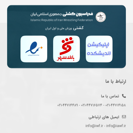
کشتی
ورزش ملی و اول ایران
ارتباط با ما
تماس با ما
021-44714158 - 021-44716574 - 021-44714489
ایمیل های ارتباطی
info@iwf.ir - info@iawf.ir