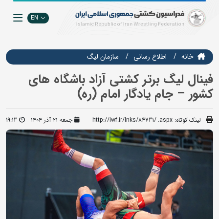
EN
خانه
اطلاع رسانی
سازمان ليگ
فینال لیگ برتر کشتی آزاد باشگاه های
کشور – جام یادگار امام (ره)
لینک کوتاه:
http://iwf.ir/lnks/84731/-.aspx
جمعه ۲۱ آذر ۱۴۰۴
19:13