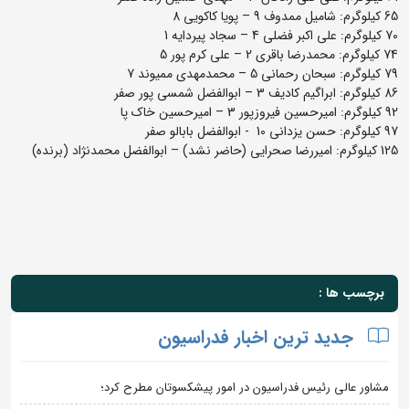
65 کیلوگرم: شامیل ممدوف 9 – پویا کاکویی 8
70 کیلوگرم: علی اکبر فضلی 4 – سجاد پیردایه 1
74 کیلوگرم: محمدرضا باقری 2 – علی کرم پور 5
79 کیلوگرم: سبحان رحمانی 5 – محمدمهدی ممیوند 7
86 کیلوگرم: ابراگیم کادیف 3 – ابوالفضل شمسی پور صفر
92 کیلوگرم: امیرحسین فیروزپور 3 – امیرحسین خاک پا
97 کیلوگرم: حسن یزدانی 10 - ابوالفضل بابالو صفر
125 کیلوگرم: امیررضا صحرایی (حاضر نشد) – ابوالفضل محمدنژاد (برنده)
برچسب ها :
جدید ترین اخبار فدراسیون
مشاور عالی رئیس فدراسیون در امور پیشکسوتان مطرح کرد؛