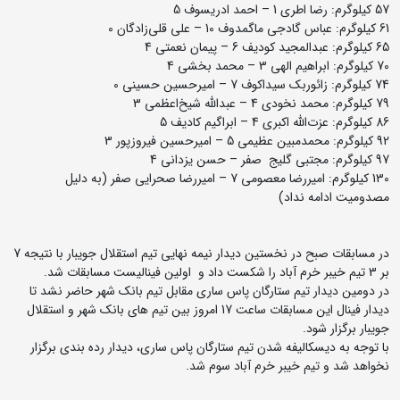
57 کیلوگرم: رضا اطری 1 – احمد ادریسوف 5
61 کیلوگرم: عباس گادجی ماگمدوف 10 – علی قلی‌زادگان 0
65 کیلوگرم: عبدالمجید کودیف 6 – پیمان نعمتی 4
70 کیلوگرم: ابراهیم الهی 3 – محمد بخشی 4
74 کیلوگرم: زائوربک سیداکوف 7 – امیرحسین حسینی 0
79 کیلوگرم: محمد نخودی 4 – عبدالله شیخ‌اعظمی 3
86 کیلوگرم: عزت‌الله اکبری 4 – ابراگیم کادیف 5
92 کیلوگرم: محمدمبین عظیمی 5 – امیرحسین فیروزپور 3
97 کیلوگرم: مجتبی گلیج صفر – حسن یزدانی 4
130 کیلوگرم: امیررضا معصومی 7 – امیررضا صحرایی صفر (به دلیل
مصدومیت ادامه نداد)
در مسابقات صبح در نخستین دیدار نیمه نهایی تیم استقلال جویبار با نتیجه 7
بر 3 تیم خیبر خرم آباد را شکست داد و اولین فینالیست مسابقات شد.
در دومین دیدار تیم ستارگان پاس ساری مقابل تیم بانک شهر حاضر نشد تا
دیدار فینال این مسابقات ساعت 17 امروز بین تیم های بانک شهر و استقلال
جویبار برگزار شود.
با توجه به دیسکالیفه شدن تیم ستارگان پاس ساری، دیدار رده بندی برگزار
نخواهد شد و تیم خیبر خرم آباد سوم شد.