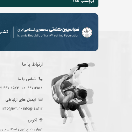
برچسب ها :
کشت
ارتباط با ما
تماس با ما
021-44714158 - 021-44716574 - 021-44714489
ایمیل های ارتباطی
info@iwf.ir - info@iawf.ir
آدرس
تهران، ضلع غربی استادیوم ورز