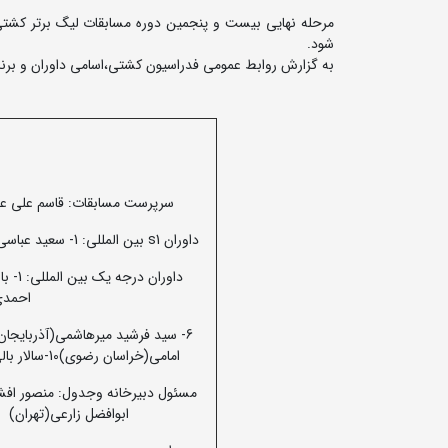
شود.
به گزارش روابط عمومی فدراسیون کشتی،‌اسامی داوران و برن
سرپرست مسابقات: قاسم علی 
داوران s1 بین المللی: 1- سعید عباسی(قم)2- کامران سلطانی زاده( تهران) 3- مهدی بشیرزاده(خوزستان)
احمدی(مازندر
امامی(خراسان رضوی)10-سالار بالی تبار(مازندران)11-امین تادین(خوزستان) 12-میثم قوتی(تهران).
مسئول دبیرخانه وجدول: منصور افشار
ابوافضل زارعی(تهران)