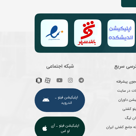
رسی سریع
شبکه اجتماعی
وی پیشرفته
غات در سایت
اپلیکیشن فیتو ـ
یشن داوران
اندروید
یتو کشتی
ان لیگ
اپلیکیشن فیتو ـ آی
ه جامع کشتی ایران
او اس