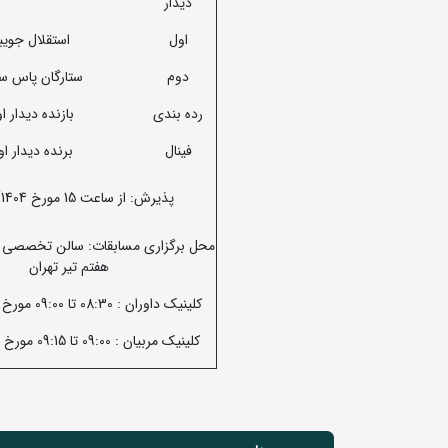
دیدار
اول
استقلال جویبا
دوم
ستارگان پاس س
رده بندی
بازنده دیدار ا
فینال
برنده دیدار ا
پذیرش: از ساعت 15 مورخ 20/09/1404
محل برگزاری مسابقات: سالن تخصصی
هفتم تیر تهران
کلینیک داوران : 08:30 تا 09:00 مورخ 21/09/1404
کلینیک مربیان : 09:00 تا 09:15 مورخ 21/09/1404