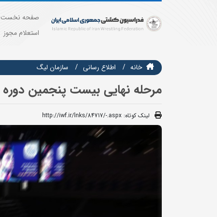
صفحه نخست
استعلام مجوز
خانه
اطلاع رسانی
سازمان ليگ
مرحله نهایی بیست پنجمین دوره مس
لینک کوتاه:
http://iwf.ir/lnks/84717/-.aspx