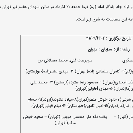
مرحله نهایی بیست و پنجمین دوره مسابقات لیگ برتر کشتی آزاد جام یادگار امام (ره) فردا جمعه 21 آذرماه در سالن شهدای 
امه این مسابقات به شرح زیر است:
تاریخ برگزاری : 21/09/1404
رشته: آزاد
میزبان : تهران
عسگری
سرپرست فنی: محمد مصلائی پور
داوران درجه یک بین المللی: 1- بابک امجدی(تهران) 2-محمود رضا ستوده(لرستان) 3- محمد علی
ان) 5-مهدی آقاولی(تهران)
6- سید فرشید میرهاشمی(آذربایجان شرقی)7-داود خوش منظر(تهران)8-میلاد قلاوند(اروند)9-حسام
 (البرز) –
وقت نگه دار: محسن میهنی (تهران) – سعید خوش
منظر( تهران)