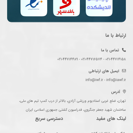
ارتباط با ما
تماس با ما
021-44714158 - 021-44716574 - 021-44714489
ایمیل های ارتباطی
info@iwf.ir - info@iawf.ir
آدرس
تهران، ضلع غربی استادیوم ورزشی آزادی، بالاتر از درب کمپ تیم های ملی،
ساختمان شهید جعفر جنگروی، فدراسیون کشتی جمهوری اسلامی ایران
لینک های مفید
دسترسی سریع