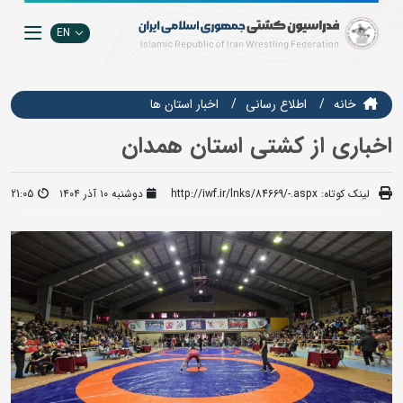
EN
خانه
اطلاع رسانی
اخبار استان ها
اخباری از کشتی استان همدان
لینک کوتاه:
http://iwf.ir/lnks/84669/-.aspx
دوشنبه ۱۰ آذر ۱۴۰۴
21:05