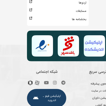
اردوها
مسابقات
بخشنامه ها
رسی سریع
شبکه اجتماعی
وی پیشرفته
غات در سایت
اپلیکیشن فیتو ـ
یشن داوران
اندروید
یتو کشتی