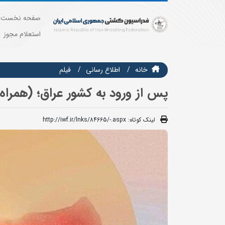
صفحه نخست
استعلام مجوز
خانه
اطلاع رسانی
فيلم
پس از ورود به کشور عراق؛ (همراه ب
لینک کوتاه:
http://iwf.ir/lnks/84665/-.aspx