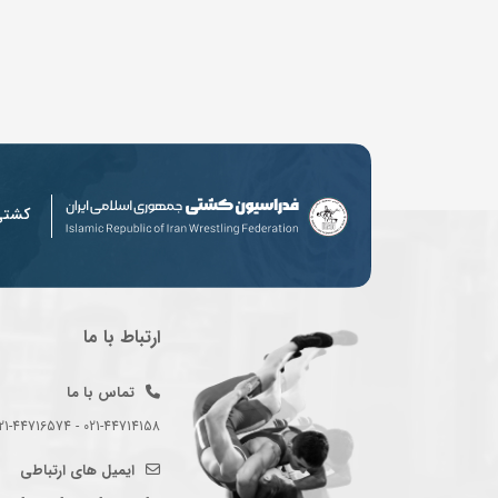
کشت
ارتباط با ما
تماس با ما
021-44714158 - 021-44716574 - 021-44714489
ایمیل های ارتباطی