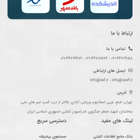
ارتباط با ما
تماس با ما
021-44714158 - 021-44716574 - 021-44714489
ایمیل های ارتباطی
info@iwf.ir - info@iawf.ir
آدرس
تهران، ضلع غربی استادیوم ورزشی آزادی، بالاتر از درب کمپ تیم های ملی،
ساختمان شهید جعفر جنگروی، فدراسیون کشتی جمهوری اسلامی ایران
لینک های مفید
دسترسی سریع
بانک جامع اطلاعات کشتی
جستجوی پیشرفته