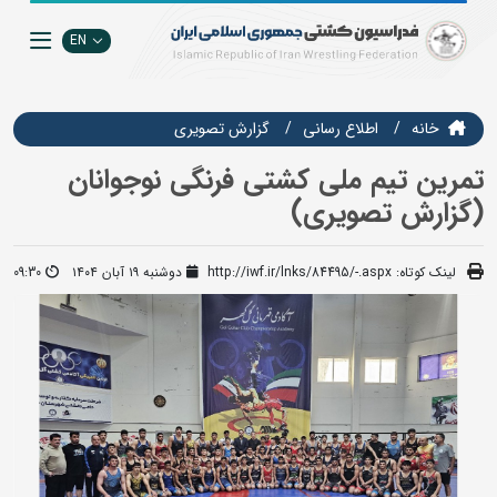
EN
خانه
اطلاع رسانی
گزارش تصويري
تمرین تیم ملی کشتی فرنگی نوجوانان
(گزارش تصویری)
لینک کوتاه:
http://iwf.ir/lnks/84495/-.aspx
دوشنبه ۱۹ آبان ۱۴۰۴
09:30