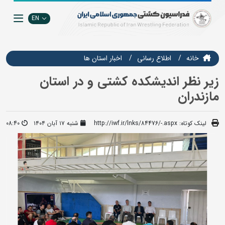
EN
خانه
اطلاع رسانی
اخبار استان ها
زیر نظر اندیشکده کشتی و در استان
مازندران
لینک کوتاه:
http://iwf.ir/lnks/84476/-.aspx
شنبه ۱۷ آبان ۱۴۰۴
08:40