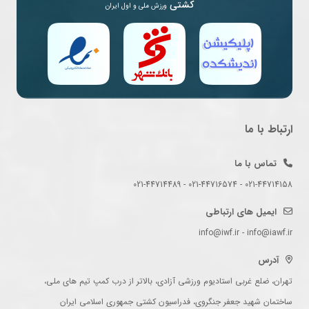
کشتی
ورزش ملی و اول ایران
ارتباط با ما
تماس با ما
021-44714158 - 021-44716574 - 021-44714489
ایمیل های ارتباطی
info@iwf.ir - info@iawf.ir
آدرس
تهران، ضلع غربی استادیوم ورزشی آزادی، بالاتر از درب کمپ تیم های ملی،
ساختمان شهید جعفر جنگروی، فدراسیون کشتی جمهوری اسلامی ایران