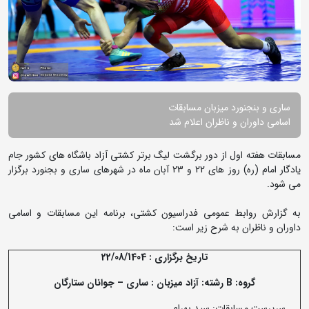
ساری و بنجنورد میزبان مسابقات
اسامی داوران و ناظران اعلام شد
مسابقات هفته اول از دور برگشت لیگ برتر کشتی آزاد باشگاه های کشور جام
یادگار امام (ره) روز های 22 و 23 آبان ماه در شهرهای ساری و بجنورد برگزار
می شود.
به گزارش روابط عمومی فدراسیون کشتی، برنامه این مسابقات و اسامی
داوران و ناظران به شرح زیر است:
تاریخ برگزاری : 22/08/1404
گروه:
B
رشته: آزاد میزبان : ساری
–
جوانان ستارگان
سرپرست مسابقات: سید بهرام