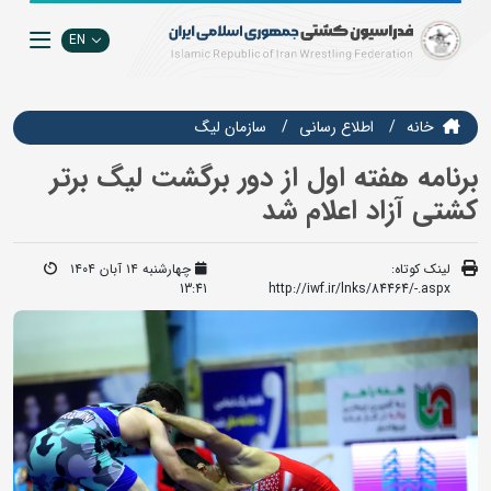
EN
خانه
اطلاع رسانی
سازمان ليگ
برنامه هفته اول از دور برگشت لیگ برتر
کشتی آزاد اعلام شد
لینک کوتاه:
چهارشنبه ۱۴ آبان ۱۴۰۴
13:41
http://iwf.ir/lnks/84464/-.aspx