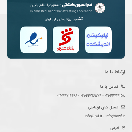
کشتی
ورزش ملی و اول ایران
ارتباط با ما
تماس با ما
021-44714158 - 021-44716574 - 021-44714489
ایمیل های ارتباطی
info@iwf.ir - info@iawf.ir
آدرس