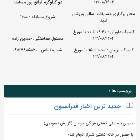
22/08/1404
دو کیلوگرم
ارفاق روز مسابقه
محل برگزاری مسابقات: سالن ورزشی
شروع مسابقه : 11:00
امید
کلینیک داوران : 09:30 تا 10:00 مورخ
23/08/1404
مسئول هماهنگی: حسین زاده
کلینیک مربیان : 10:00 تا 10:15 مورخ
شماره تماس : 09153885820
23/08/1404
برچسب ها :
جدید ترین اخبار فدراسیون
تمرین تیم ملی کشتی فرنگی جوانان (گزارش تصویری)
با حضور در خانه کشتی شیراز انجام شد؛