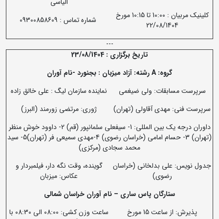
الیاسی
کلینیک مربیان : 10:00 تا 10:15 مورخ
شماره تماس : 09300858609
22/08/1404
---
تاریخ برگزاری : 23/08/1404
گروه:
A
رشته: آزاد میزبان : بجنورد -نام آوران
سرپرست مسابقات: ولی ضیغمی
نماینده سازمان لیگ : علی خالق زاده
سرپرست فنی: مهدی آقاولی (تهران)
ژوری: مرتضی زورمند (البرز)
داوران درجه یک بین المللی: 1- سیفعلی سلمانپور (قم) 2- داوود خوش منظر
(تهران) 3- حسام امامی (خراسان رضوی) 4-مهدی سمیعی فر (تهران)5- سید
محمد سجادی (مرکزی)
جدول نویس: علی بدلخانی (خراسان
گوینده، وقت نگه دار، فیلمبردار و
رضوی)
عکاس: میزبان
ستارگان پاس ساری
–
نام آوران خراسان شمالی
پذیرش: از ساعت 15 مورخ
ساعت وزن کشی: 08:00 الی 08:30 با