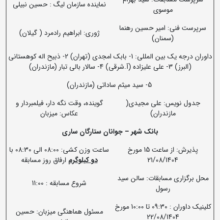
نماینده سازمان لیگ : حسین نبیلی
موسوی
سرپرست فنی: امیر حسین رهنما
ژوری: ابراهیم رادمرد ( گیلان)
(سمنان)
داوران درجه یک بین المللی: 1- بابک امجدی (تهران) 2- ذبیح اله کوهستانی
(البرز) 3- علی علیزاده (آ.شرقی) 4- سالار بالی تبار (مازندران)
5- سید میثم ساداتی (مازندران)
جدول نویس: علی مجیدی(
گوینده، وقت نگه دار، فیلمبردار و
مازندران)
عکاس: میزبان
بانک شهر
–
جوانان ستارگان ساری
پذیرش: از ساعت 15 مورخ
ساعت وزن کشی: 08:00 الی 08:30 با
21/08/1404
دو کیلوگرم
ارفاق روز مسابقه
محل برگزاری مسابقات: سالن سید
شروع مسابقه : 11:00
رسول
کلینیک داوران : 09:30 تا 10:00 مورخ
مسئول هماهنگی میزبان: حسین
22/08/1404