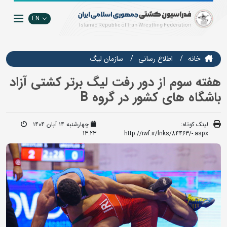
EN
خانه
اطلاع رسانی
سازمان ليگ
هفته سوم از دور رفت لیگ برتر کشتی آزاد
باشگاه های کشور در گروه B
لینک کوتاه:
چهارشنبه ۱۴ آبان ۱۴۰۴
13:23
http://iwf.ir/lnks/84463/-.aspx