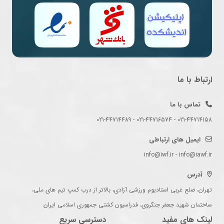
ارتباط با ما
تماس با ما
021-44714158 - 021-44716574 - 021-44714489
ایمیل های ارتباطی
info@iwf.ir - info@iawf.ir
آدرس
تهران، ضلع غربی استادیوم ورزشی آزادی، بالاتر از درب کمپ تیم های ملی،
ساختمان شهید جعفر جنگروی، فدراسیون کشتی جمهوری اسلامی ایران
لینک های مفید
دسترسی سریع