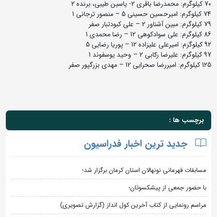
70 کیلوگرم: محمدرضا باقری 2- یاسین طیبی، برنده 2
74 کیلوگرم: امیرحسین حسینی 5 – منصور ترجانی 1
79 کیلوگرم: مبین آشناور 2 – علی کبودتبار صفر
86 کیلوگرم: علی سوادکوهی 12 – رضا محمدی 1
92 کیلوگرم: امیرعلی علیزاده 12 – پوریا رضایی 5
97 کیلوگرم: علیرضا رکابی 2 – وحید یوسفوند 1
125 کیلوگرم: امیررضا صحرایی 12 – مهدی بزرگپور صفر
برچسب ها :
جدید ترین اخبار فدراسیون
مسابقات قهرمانی نونهالان استان کرمان برگزار شد؛
با حضور جمعی از پیشکسوتان؛
مراسم رونمایی از کتاب آخرین کول انداز (گزارش تصویری)