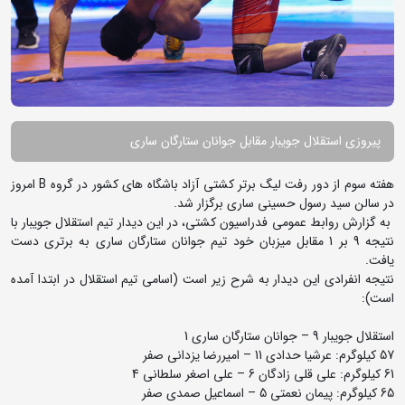
پیروزی استقلال جویبار مقابل جوانان ستارگان ساری
هفته سوم از دور رفت لیگ برتر کشتی آزاد باشگاه های کشور در گروه B امروز
در سالن سید رسول حسینی ساری برگزار شد.
به گزارش روابط عمومی فدراسیون کشتی، در این دیدار تیم استقلال جویبار با
نتیجه 9 بر 1 مقابل میزبان خود تیم جوانان ستارگان ساری به برتری دست
یافت.
نتیجه انفرادی این دیدار به شرح زیر است (اسامی تیم استقلال در ابتدا آمده
است):
استقلال جویبار 9 – جوانان ستارگان ساری 1
57 کیلوگرم: عرشیا حدادی 11 – امیررضا یزدانی صفر
61 کیلوگرم: علی قلی زادگان 6 – علی اصغر سلطانی 4
65 کیلوگرم: پیمان نعمتی 5 – اسماعیل صمدی صفر