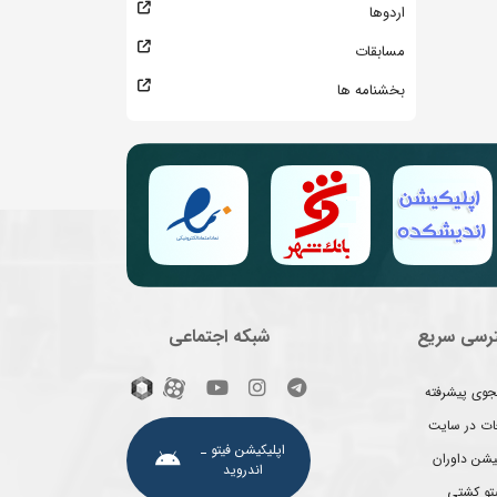
اردوها
مسابقات
بخشنامه ها
رسی سریع
شبکه اجتماعی
وی پیشرفته
غات در سایت
اپلیکیشن فیتو ـ
یشن داوران
اندروید
یتو کشتی