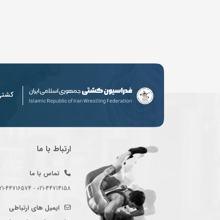
کشت
ارتباط با ما
تماس با ما
021-44714158 - 021-44716574 - 021-44714489
ایمیل های ارتباطی