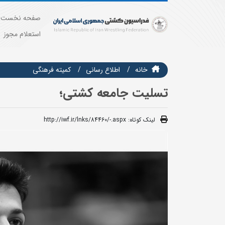
صفحه نخست
استعلام مجوز
خانه
اطلاع رسانی
كميته فرهنگي
تسلیت جامعه کشتی؛
لینک کوتاه:
http://iwf.ir/lnks/84460/-.aspx