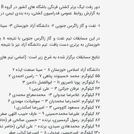
دور رفت لیگ برتر کشتی فرنگی باشگاه های کشور در گروه B امروز (پنج شنبه 8 آبان ماه) در شهر شیراز برگزار شد.
به گزارش روابط عمومی فدراسیون کشتی، رده بندی تیمی در پ
1- نفت و گاز زاگرس جنوبی 2- دانشگاه آزاد خوزستان 3- سیناصنعت ایده
خوزستان به برتری دست یافت. تیم دانشگاه آزاد نیز با نتیجه 8 بر 2 سیناصنعت ایذه را مغلوب کرد.
نتایج مسابقات برگزار شده به شرح زیر است: (اسامی تیم های پ
دانشگاه آزاد اسلامی خوزستان 8 – سینا صنعت ایذه 2
55 کیلوگرم: محمد حسینوند پناهی 7 – رامین احمدی 2
60 کیلوگرم: پویا ناصرپور 11 – ابوالفضل دادمرز 3
63 کیلوگرم: عرفان جرکنی 3 – علی غریبی 1
67 کیلوگرم: غلامرضا عبدولی 3- محمدمعراج محمدی 6
72 کیلوگرم: احمدرضا محمدیان 3 – سوشیانت مهمدی 6
77 کیلوگرم: مسعود کاووسی 3 – امیررضا اسکندری 1
82 کیلوگرم: علیرضا محمدحسینی 9 – عارف حبیب اللهی صفر
87 کیلوگرم: رسول گرمسیری، برنده – حسین صالحی فر (حاضر نشد)
97 کیلوگرم: محمدهادی صیدی، برنده – علی کیانی (حاضر نشر)
130 کیلوگرم: امیرحسین عبدولی 8 – امیررضا کیانی صفر