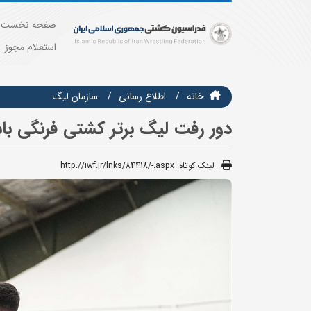
صفحه نخست
استعلام مجوز
خانه
اطلاع رسانی
سازمان ليگ
دور رفت لیگ برتر کشتی فرنگی باش
لینک کوتاه:
http://iwf.ir/lnks/84418/-.aspx