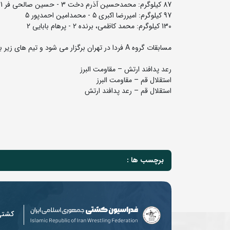
87 کیلوگرم: محمدحسین آذرم دخت 3 - حسین صالحی فر 1
97 کیلوگرم: امیررضا اکبری 5 - محمدامین احمدپور 5
130 کیلوگرم: محمد کاظمی، برنده 2 - پرهام بابایی 2
مسابقات گروه A فردا در تهران برگزار می شود و تیم های زیر به مصاف هم می روند:
رعد پدافند ارتش – مقاومت البرز
استقلال قم – مقاومت البرز
استقلال قم – رعد پدافند ارتش
برچسب ها :
کشت