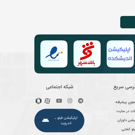
رسی سریع
شبکه اجتماعی
وی پیشرفته
غات در سایت
اپلیکیشن فیتو ـ
یشن داوران
اندروید
یتو کشتی