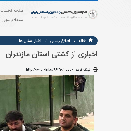
صفحه نخست
استعلام مجوز
خانه
اطلاع رسانی
اخبار استان ها
اخباری از کشتی استان مازندران
لینک کوتاه:
http://iwf.ir/lnks/84310/-.aspx