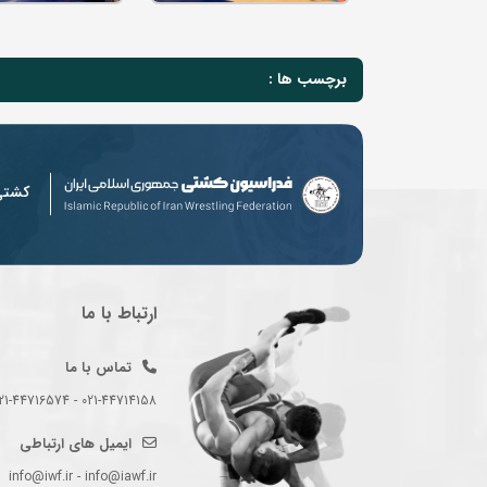
برچسب ها :
کشت
ارتباط با ما
تماس با ما
021-44714158 - 021-44716574 - 021-44714489
ایمیل های ارتباطی
info@iwf.ir - info@iawf.ir