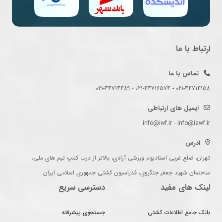
ارتباط با ما
تماس با ما
021-44714158 - 021-44716574 - 021-44714489
ایمیل های ارتباطی
info@iwf.ir - info@iawf.ir
آدرس
تهران، ضلع غربی استادیوم ورزشی آزادی، بالاتر از درب کمپ تیم های ملی،
ساختمان شهید جعفر جنگروی، فدراسیون کشتی جمهوری اسلامی ایران
لینک های مفید
دسترسی سریع
بانک جامع اطلاعات کشتی
جستجوی پیشرفته