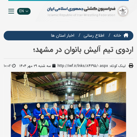
EN
خانه
اطلاع رسانی
اخبار استان ها
اردوی تیم آلیش بانوان در مشهد؛
لینک کوتاه:
http://iwf.ir/lnks/84295/-.aspx
سه شنبه ۲۹ مهر ۱۴۰۴
10:02