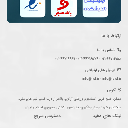
ارتباط با ما
تماس با ما
021-44714158 - 021-44716574 - 021-44714489
ایمیل های ارتباطی
info@iwf.ir - info@iawf.ir
آدرس
تهران، ضلع غربی استادیوم ورزشی آزادی، بالاتر از درب کمپ تیم های ملی،
ساختمان شهید جعفر جنگروی، فدراسیون کشتی جمهوری اسلامی ایران
لینک های مفید
دسترسی سریع