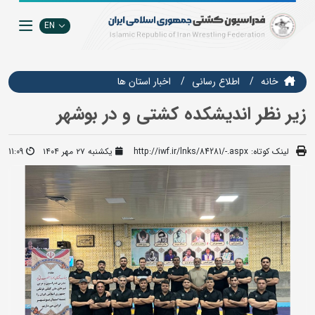
EN
خانه
اطلاع رسانی
اخبار استان ها
زیر نظر اندیشکده کشتی و در بوشهر
لینک کوتاه:
http://iwf.ir/lnks/84281/-.aspx
یکشنبه ۲۷ مهر ۱۴۰۴
11:09