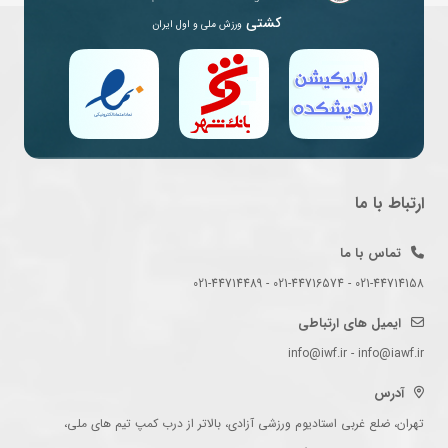
کشتی
ورزش ملی و اول ایران
ارتباط با ما
تماس با ما
021-44714158 - 021-44716574 - 021-44714489
ایمیل های ارتباطی
info@iwf.ir - info@iawf.ir
آدرس
تهران، ضلع غربی استادیوم ورزشی آزادی، بالاتر از درب کمپ تیم های ملی،