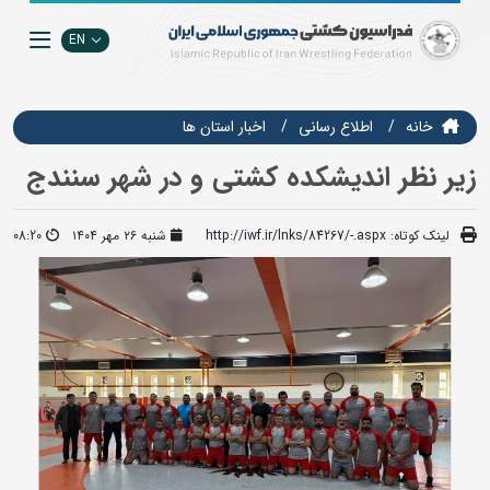
EN
خانه
اطلاع رسانی
اخبار استان ها
زیر نظر اندیشکده کشتی و در شهر سنندج
لینک کوتاه:
http://iwf.ir/lnks/84267/-.aspx
شنبه ۲۶ مهر ۱۴۰۴
08:20