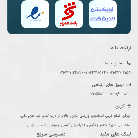
ارتباط با ما
تماس با ما
021-44714158 - 021-44716574 - 021-44714489
ایمیل های ارتباطی
info@iwf.ir - info@iawf.ir
آدرس
تهران، ضلع غربی استادیوم ورزشی آزادی، بالاتر از درب کمپ تیم های ملی،
ساختمان شهید جعفر جنگروی، فدراسیون کشتی جمهوری اسلامی ایران
لینک های مفید
دسترسی سریع