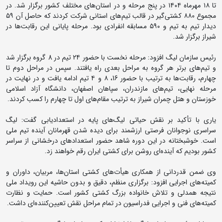
تا ۱۸ مهرماه ۱۴۰۴ در پنج مرحله و در استان‌های مختلف کشور برگزار شد. در
مجموع ۸۸۰ کشتی‌گیر در قالب تیم‌های استانی شرکت کردند که حاصل آن ۵۹
دیدار تیم به تیم و ۵۹۰ مسابقه انفرادی بود. مرحله پایانی این رقابت‌ها در
شیراز برگزار شد.
رئیس سازمان لیگ افزود: مرحله نخست با حضور ۲۴ تیم در 8 گروه برگزار شد
و تیم‌های برتر هر گروه به مراحل بعدی راه یافتند. سپس در مراحل دوم تا
چهارم، رقابت‌ها به ترتیب با حضور 16، ۸ و ۴ تیم ادامه یافت و در نهایت در
مرحله نهایی، تیم‌های مازندران، سپاهان اصفهان، دانشگاه آزاد اسلامی
خوزستان و هتل چمران شیراز به ترتیب مقام‌های اول تا چهارم را کسب کردند.
یاری با تأکید بر نقش حیاتی لیگ‌های پایه در استعدادیابی گفت: لیگ
سراسری نوجوانان فرصتی ارزشمند برای دیده شدن قهرمانان آینده تیم ملی
است. خوشبختانه در این دوره شاهد حضور استعدادهای درخشانی از سراسر
کشور بودیم که آینده‌ای روشن برای کشتی ایران رقم خواهند زد.
وی ضمن قدردانی از همکاری هیأت‌های کشتی استان‌ها، مربیان، داوران و
کمیته‌های اجرایی افزود: برگزاری منظم، دقیق و بدون حاشیه این رویداد ملی
نتیجه همدلی و تلاش خانواده بزرگ کشتی کشور است. حمایت و نظارت
کمیته‌های فنی و اجرایی فدراسیون در تمام مراحل نقش تعیین‌کننده‌ای داشت.