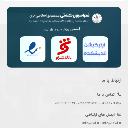
کشتی
ورزش ملی و اول ایران
ارتباط با ما
تماس با ما
021-44714158 - 021-44716574 - 021-44714489
ایمیل های ارتباطی
info@iwf.ir - info@iawf.ir