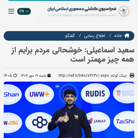
EN
خانه
اطلاع رسانی
گفتگو
سعید اسماعیلی: خوشحالی مردم برایم از
همه چیز مهمتر است
لینک کوتاه:
http://iwf.ir/lnks/84231/-.aspx
شنبه ۱۹ مهر ۱۴۰۴
14:05