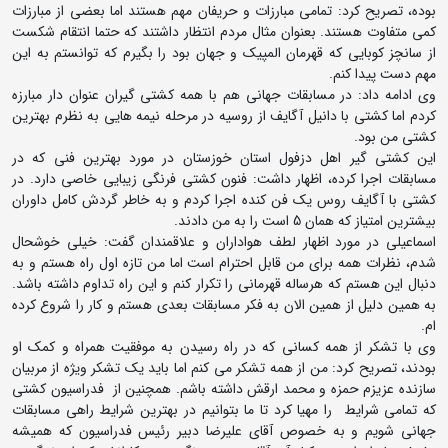
بوده، تصریح کرد: تمامی مبارزات و حریفان مهم هستند اما بعضی از مبارزات
کمی متفاوت هستند. بعنوان مثال مردم انتظار داشتند که حتما انتقام شکست
از سانچز کوبایی که قهرمان المپیک و جهان بود را بگیرم که توانستم به این
مهم دست پیدا کنم.
وی ادامه داد: در مسابقات جهانی هم با همه کشتی گیران عنوان دار مبارزه
کردم اما کشتی با دانیل آگایف از روسیه در مرحله نیمه هایی به نظرم بهترین
کشتی من بود.
این کشتی گیر اهل دزفول استان خوزستان در مورد بهترین فنی که در
مسابقات اجرا کرده، اظهار داشت: فنون کشتی فرنگی زیبایی خاصی دارد. در
کشتی با آگایف روس یک فن کنده اجرا کردم و به خاطر گردش کامل داوران
بیشترین امتیاز که همان 5 است را به من دادند.
اسماعیلی در مورد اظهار لطف هواداران و علاقمندان گفت: خیلی خوشحال
شدم، نظرات همه برای من قابل احترام است اما من تازه اول راه هستم و به
دنبال این هستم که هرساله قهرمانی را تکرار کنم و این راه تداوم داشته باشد.
به همین دلیل از همین الان به فکر مسابقات بعدی هستم و کار را شروع کرده
ام.
وی با تشکر از همه کسانی که در راه رسیدن به موفقیت همراه و کمک او
بودند، تصریح کرد: من از همه تشکر می کنم اما باید یک تشکر ویژه از مربیان
سازنده عزیزم حمزه و محمد ارقش داشته باشم. همچنین از فدراسیون کشتی
که تمامی شرایط را مهیا کرد تا ما بتوانیم در بهترین شرایط راهی مسابقات
جهانی شویم و به خصوص آقای علیرضا دبیر رئیس فدراسیون که همیشه