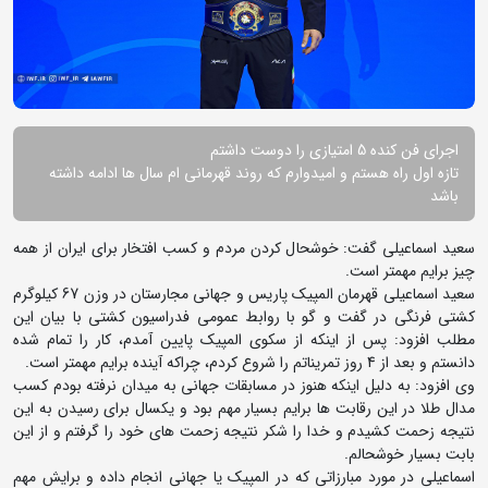
اجرای فن کنده 5 امتیازی را دوست داشتم
تازه اول راه هستم و امیدوارم که روند قهرمانی ام سال ها ادامه داشته
باشد
سعید اسماعیلی گفت: خوشحال کردن مردم و کسب افتخار برای ایران از همه
چیز برایم مهمتر است.
سعید اسماعیلی قهرمان المپیک پاریس و جهانی مجارستان در وزن 67 کیلوگرم
کشتی فرنگی در گفت و گو با روابط عمومی فدراسیون کشتی با بیان این
مطلب افزود: پس از اینکه از سکوی المپیک پایین آمدم، کار را تمام شده
دانستم و بعد از 4 روز تمریناتم را شروع کردم، چراکه آینده برایم مهمتر است.
وی افزود: به دلیل اینکه هنوز در مسابقات جهانی به میدان نرفته بودم کسب
مدال طلا در این رقابت ها برایم بسیار مهم بود و یکسال برای رسیدن به این
نتیجه زحمت کشیدم و خدا را شکر نتیجه زحمت های خود را گرفتم و از این
بابت بسیار خوشحالم.
اسماعیلی در مورد مبارزاتی که در المپیک یا جهانی انجام داده و برایش مهم