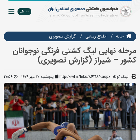
EN
خانه
اطلاع رسانی
گزارش تصويري
مرحله نهایی لیگ کشتی فرنگی نوجوانان
کشور – شیراز (گزارش تصویری)
لینک کوتاه:
http://iwf.ir/lnks/84218/-.aspx
پنجشنبه ۱۷ مهر ۱۴۰۴
20:56