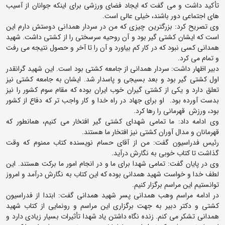
تأکید داشت و می گفت که ایجاد فضای ورزشی برای اینکه جوانان از آسیب
های اجتماعی دور باشند، خیلی عالی است.
وی تصریح کرد: بزرگترین چیزی که من در سردار همدانی دوستش دارم این
است که ایشان کشتی گیر بود و آن روحیه سرسختی را از کشتی داشت. شهید
همدانی کسی نبود که در کار کم بیاورد و آن را تا آخر و حصول نتیجه می رفت
و تمام می کرد.
دبیر اظهار داشت: سردار همدانی از جامعه کشتی بود است. این شهید گرانقدر
اول کشتی گیر بود و بعد بسیجی و پاسدار شد. ایشان به جامعه کشتی نیز
تعلق دارد و یکی از کشتی گیران خوب ایران بوده که مقام سوم کشور را نیز
بدست آورده بود. او برای جهاد در راه خدا و کار واجب تر که دفاع از کشور
بود، ورزش قهرمانی را رها کرد.
وی ادامه داد: ما تمامی شهدای کشتی گیر افتخار می کنیم، همانطور که
قهرمانان و مدال آوران کشتی نیز افتخار ما هستند.
رئیس فدراسیون گفت: من از آقای حسام نویسنده کتاب ممنوم که وقت
گذاشت تا کتاب خوبی به نگارش درآید.
وی در پایان گفت: تمامی شهدا برای ما و در انجام امور ما برکت هستند. این
لطف خدا و خواست شهید همدانی بوده که این کتاب به نگارش درآمد و امروز
توانستیم این مراسم برگزار کنیم.
در ادامه مراسم وهب همدانی پسر شهید همدانی گفت: ابتدا از فدراسیون
کشتی و دکتر دبیر به جهت برگزاری این مراسم و رونمایی از کتاب شهید
همدانی تشکر می کنم. زنده نگاه داشتن یاد شهدا تأثیرات بسیار زیادی دارد و