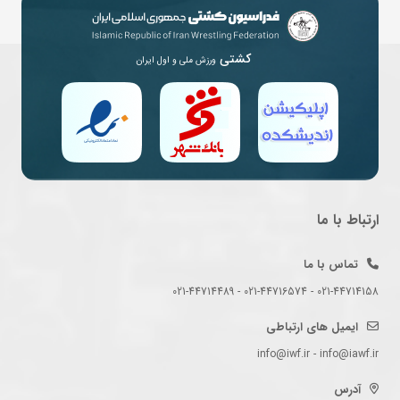
کشتی
ورزش ملی و اول ایران
ارتباط با ما
تماس با ما
021-44714158 - 021-44716574 - 021-44714489
ایمیل های ارتباطی
info@iwf.ir - info@iawf.ir
آدرس