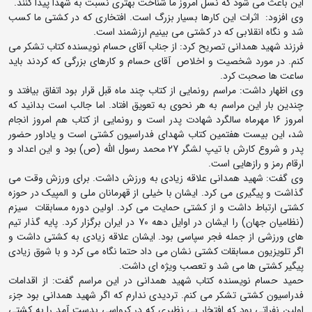
این باعث می شود که نسل امروز ما شناخت بهتری نسبت به شهدا پیدا کنند.
وی افزود: اثرات این کارها بسیار بزرگ است. افتخاری که در کشتی ما کسب
شد و نگاه انقلابی که در کشتی می بینیم ارزشمند است.
فرزند شهید همدانی تصریح کرد: از جناب آقای حسام نویسنده کتاب تشکر می
کنم. در مورد شخصیت و اخلاص آقای حسام و کارهای بزرگی که کردند باید
ساعت ها صحبت کرد.
وی اظهار داشت: مراسم رونمایی از کتاب چند ماه قبل قرار بود اتفاق بیافتد و
چندین بار این مراسم به هر نحوی به تعویق افتاد. اما جالب است بدانید که
امروز 16 مهرماه سالگرد شهادت پدر است و رونمایی از کتاب هم امروز انجام
شد، این بیست هفتمین کتاب شهدای فدراسیون کشتی است و یاداور حضور
پدر و شروع کارش با تیپ لشگر 27 محمد رسول الله (ص) بود و این اعداد و
ارقام رمز و رازهایی است.
وی گفت: شهید همدانی علاقه زیادی به ورزش داشت. برای ورزش وقت می
گذاشت و پیگیری می کرد. ایشان با خیلی از قهرمانان ملی و المپیک در حوزه
کشتی ارتباط داشت و از کشتی حمایت می کرد. اولین دوره مسابقات سیزم
(نظامیان جهان) را ایشان در اوایل دهه 70 در ایران برگزار کرد. پایه گذار تیم
های ورزشی از جمله فجر سپاسی بود. ایشان علاقه زیادی به کشتی داشت و
اگر تلویزیون مسابقات کشتی نشان می داد حتما نگاه می کرد و با شوق زیادی
پیگیر کشتی ها می شد و تعصب ویژه ای داشت.
حمید حسام نویسنده کتاب شهید همدانی در این مراسم گفت: از اقدامات
فدراسیون کشتی تشکر می کنم. تردیدی ندارم که اگر شهید همدانی بود جزء
اولین نفراتی بود که افتخار بی نظیری که در کرواسی بدست آمد را به کشتی