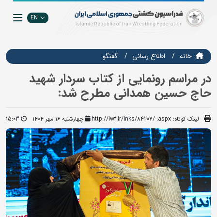
EN
خانه
اطلاع رسانی
گفتگو
در مراسم رونمایی از کتاب سردار شهید
حاج حسین همدانی مطرح شد:
لینک کوتاه:
http://iwf.ir/lnks/84207/-.aspx
چهارشنبه ۱۶ مهر ۱۴۰۴
15:03