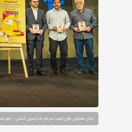
سالن همایش های شهید ضرغام فدراسیون کشتی - چهارشنبه 16 مهرم