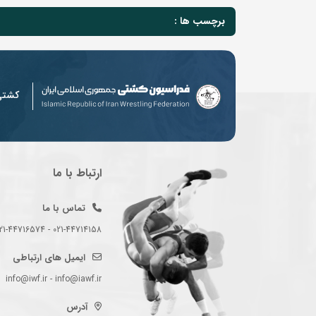
برچسب ها :
کشت
ارتباط با ما
تماس با ما
021-44714158 - 021-44716574 - 021-44714489
ایمیل های ارتباطی
info@iwf.ir - info@iawf.ir
آدرس