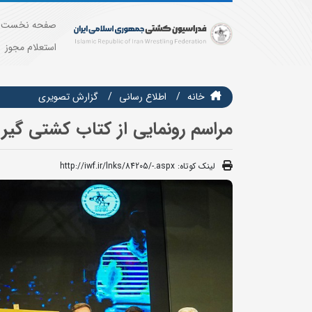
صفحه نخست
استعلام مجوز
خانه
اطلاع رسانی
گزارش تصويري
مراسم رونمایی از کتاب کشتی گی
لینک کوتاه:
http://iwf.ir/lnks/84205/-.aspx