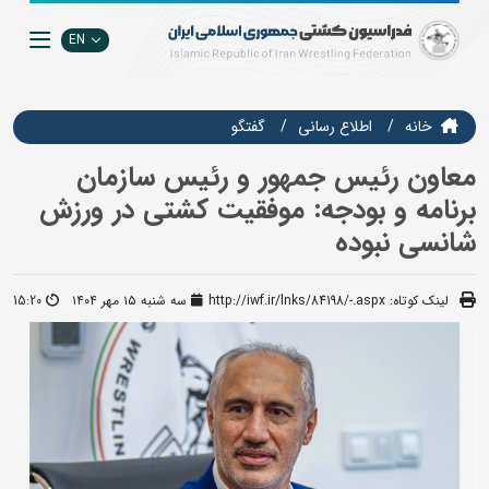
EN
خانه
اطلاع رسانی
گفتگو
معاون رئیس جمهور و رئیس سازمان
برنامه و بودجه: موفقیت کشتی در ورزش
شانسی نبوده
لینک کوتاه:
http://iwf.ir/lnks/84198/-.aspx
سه شنبه ۱۵ مهر ۱۴۰۴
15:20