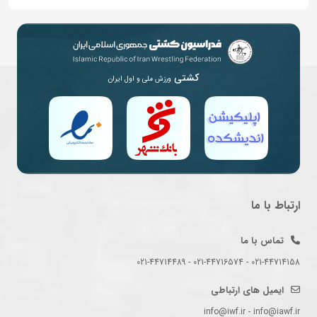
کشتی
ورزش ملی و اول ایران
ارتباط با ما
تماس با ما
021-44714158 - 021-44716574 - 021-44714489
ایمیل های ارتباطی
info@iwf.ir - info@iawf.ir