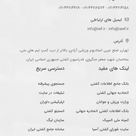
021-44714158 - 021-44716574 - 021-44714489
ایمیل های ارتباطی
info@iwf.ir - info@iawf.ir
آدرس
تهران، ضلع غربی استادیوم ورزشی آزادی، بالاتر از درب کمپ تیم های ملی،
ساختمان شهید جعفر جنگروی، فدراسیون کشتی جمهوری اسلامی ایران
لینک های مفید
دسترسی سریع
بانک جامع اطلاعات کشتی
جستجوی پیشرفته
اتحادیه جهانی کشتی
تبلیغات در سایت
وزارت ورزش و جوانان
اپلیکیشن داوران
بانک اطلاعات کشتی اتحادیه جهانی
انستیتو کشتی
کمیته ملی المپیک
سازمان لیگ
سایت شورای کشتی آسیا
سامانه جامع کشتی ایران