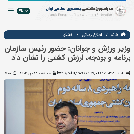
EN
خانه
اطلاع رسانی
گفتگو
وزیر ورزش و جوانان: حضور رئیس سازمان
برنامه و بودجه، ارزش کشتی را نشان داد
لینک کوتاه:
http://iwf.ir/lnks/84197/-.aspx
سه شنبه ۱۵ مهر ۱۴۰۴
15:07