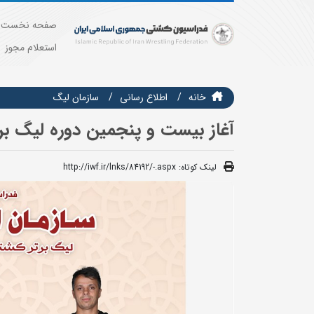
صفحه نخست
استعلام مجوز
خانه
اطلاع رسانی
سازمان ليگ
آغاز بیست‌ و‌ پنجمین دوره لیگ برت
لینک کوتاه:
http://iwf.ir/lnks/84192/-.aspx