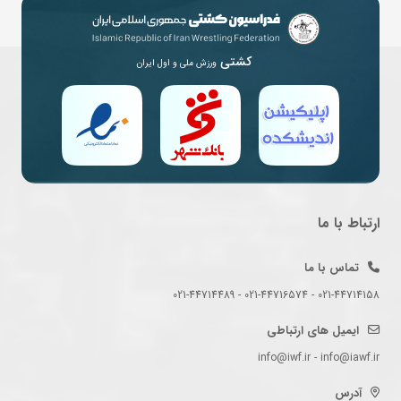
کشتی
ورزش ملی و اول ایران
ارتباط با ما
تماس با ما
021-44714158 - 021-44716574 - 021-44714489
ایمیل های ارتباطی
info@iwf.ir - info@iawf.ir
آدرس