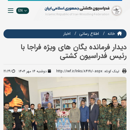
EN
خانه
اطلاع رسانی
اخبار
دیدار فرمانده یگان های ویژه فراجا با
رئیس فدراسیون کشتی
لینک کوتاه:
http://iwf.ir/lnks/84191/-.aspx
دوشنبه ۱۴ مهر ۱۴۰۴
21:29