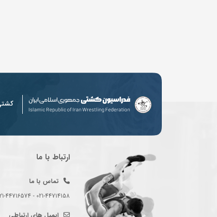
کشت
ارتباط با ما
تماس با ما
021-44714158 - 021-44716574 - 021-44714489
ایمیل های ارتباطی