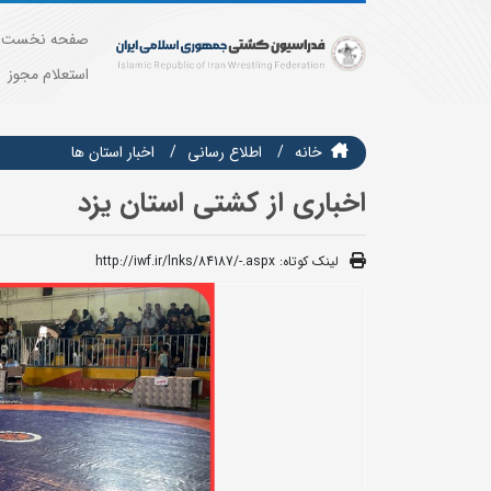
صفحه نخست
استعلام مجوز
خانه
اطلاع رسانی
اخبار استان ها
اخباری از کشتی استان یزد
لینک کوتاه:
http://iwf.ir/lnks/84187/-.aspx