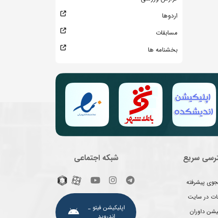
اردوها
مسابقات
بخشنامه ها
رسی سریع
شبکه اجتماعی
وی پیشرفته
غات در سایت
اپلیکیشن فیتو ـ
یشن داوران
اندروید