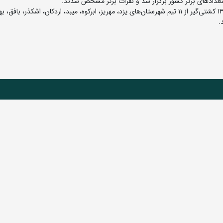
استعدادهای برتر کشور برگزار شد و نفرات برتر مشخص شدند.
به گزارش روابط عمومی فدراسیون کشتی، در این رقابت‌ها، ۱۳۰ کشتی‌گیر از ۱۱ تیم شهرستان‌های یزد، مهریز، ابرکوه، میبد، اردکان، اشکذر، بافق،
.