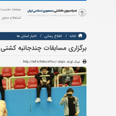
صفحه نخست
استعلام مجوز
خانه
اطلاع رسانی
اخبار استان ها
برگزاری مسابقات چندجانبه کشتی ف
لینک کوتاه:
http://iwf.ir/lnks/84180/-.aspx