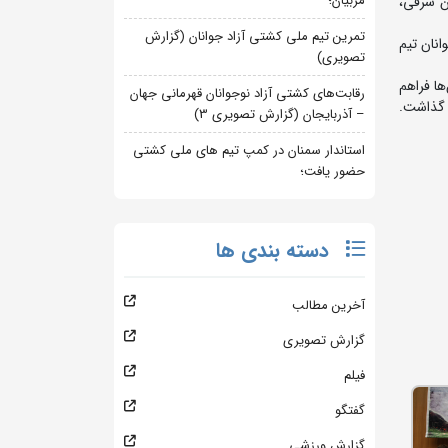
مربیان؛
رز، آذربایجان شرقی،
تمرین تیم ملی کشتی آزاد جوانان (گزارش
انان تیم
تصویری)
ا فراهم
رقابت‌های کشتی آزاد نوجوانان قهرمانی جهان
 گذاشت.
– آذربایجان (گزارش تصویری 3)
استاندار سمنان در کمپ تیم های ملی کشتی
حضور یافت؛
دسته بندی ها
آخرین مطالب
گزارش تصویری
فیلم
گفتگو
گزارش ورزشی