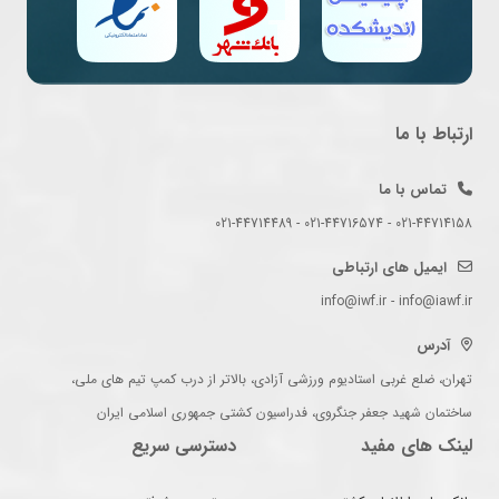
ارتباط با ما
تماس با ما
021-44714158 - 021-44716574 - 021-44714489
ایمیل های ارتباطی
info@iwf.ir - info@iawf.ir
آدرس
تهران، ضلع غربی استادیوم ورزشی آزادی، بالاتر از درب کمپ تیم های ملی،
ساختمان شهید جعفر جنگروی، فدراسیون کشتی جمهوری اسلامی ایران
لینک های مفید
دسترسی سریع