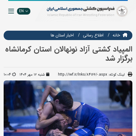
EN
خانه
اطلاع رسانی
اخبار استان ها
المپیاد کشتی آزاد نونهالان استان کرمانشاه
برگزار شد
لینک کوتاه:
http://iwf.ir/lnks/84166/-.aspx
شنبه ۱۲ مهر ۱۴۰۴
10:04