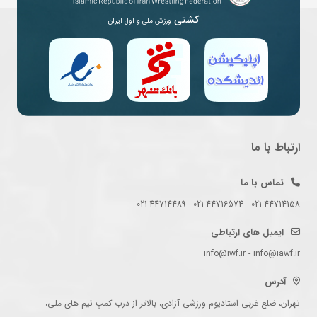
کشتی
ورزش ملی و اول ایران
ارتباط با ما
تماس با ما
021-44714158 - 021-44716574 - 021-44714489
ایمیل های ارتباطی
info@iwf.ir - info@iawf.ir
آدرس
تهران، ضلع غربی استادیوم ورزشی آزادی، بالاتر از درب کمپ تیم های ملی،