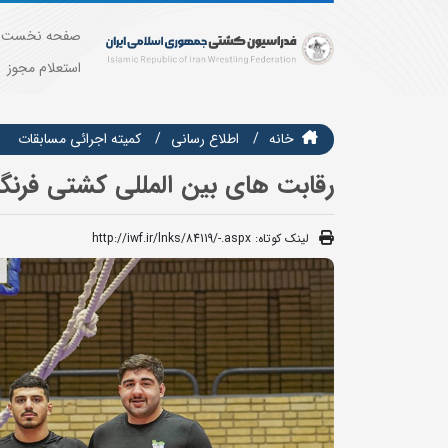
صفحه نخست
استعلام مجوز
خانه
اطلاع رسانی
كميته اجرائي مسابقات
رقابت های بین المللی کشتی فرن
لینک کوتاه:
http://iwf.ir/lnks/84119/-.aspx