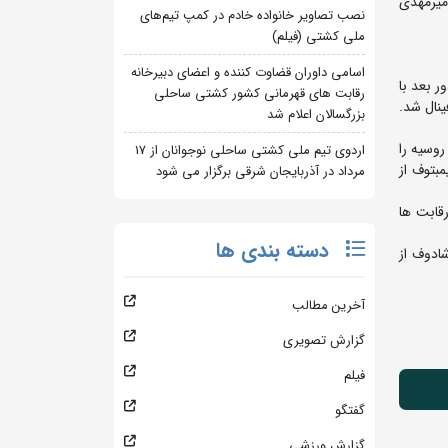
میرمهدی
نصب تصاویر خانواده خادم در کمپ تیم‌های
ملی کشتی (فیلم)
اسامی داوران قضاوت کننده و اعضای دبیرخانه
 کرد. وی در دور بعد با
رقابت های قهرمانی کشور کشتی ساحلی
ی دیدار فینال شد.
بزرگسالان اعلام شد
 دور بعد با نتیجه 5 بر 1 شمس الدینوف از روسیه را
اردوی تیم ملی کشتی ساحلی نوجوانان از 17
ه 4 بر صفر مغلوب کرمان کسیمبتوف از
مرداد در آذربایجان شرقی برگزار می شود
ز دور رقابت ها
دسته بندی ها
 قزاقستان را شکست داد. وی در دور بعد با نتیجه 3 بر 1 مغلوب شادوف از
آخرین مطالب
گزارش تصویری
فیلم
گفتگو
گزارش ورزشی