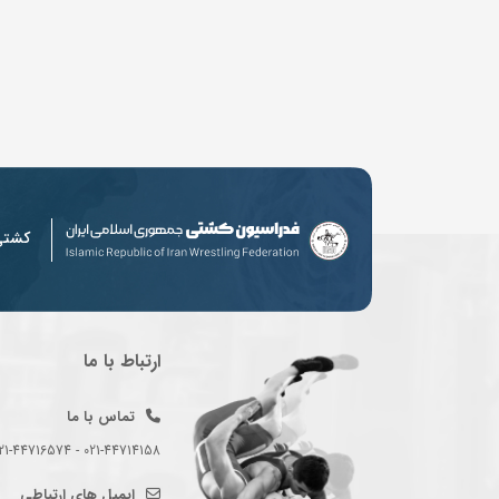
کشت
ارتباط با ما
تماس با ما
021-44714158 - 021-44716574 - 021-44714489
ایمیل های ارتباطی