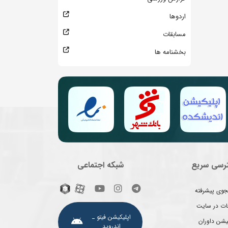
اردوها
مسابقات
بخشنامه ها
رسی سریع
شبکه اجتماعی
وی پیشرفته
غات در سایت
اپلیکیشن فیتو ـ
یشن داوران
اندروید