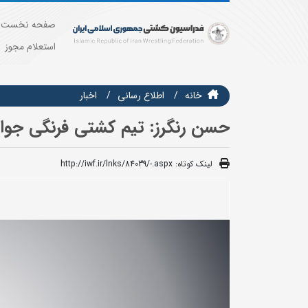
صفحه نخست
استعلام مجوز
خانه
اطلاع رسانی
اخبار
حسن رنگرز: تیم کشتی فرنگی جوا
لینک کوتاه:
http://iwf.ir/lnks/84039/-.aspx