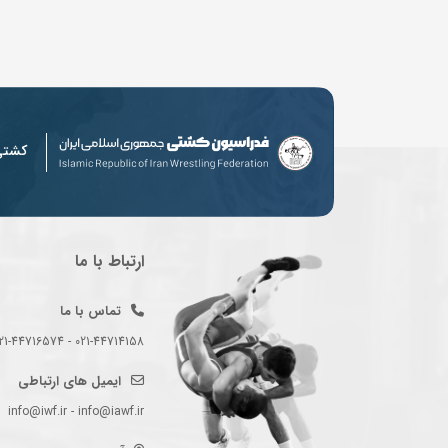
کشت
ارتباط با ما
تماس با ما
021-44714158 - 021-44716574 - 021-44714489
ایمیل های ارتباطی
info@iwf.ir - info@iawf.ir