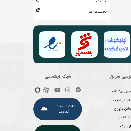
مسابقات
بخشنامه ها
رسی سریع
شبکه اجتماعی
وی پیشرفته
غات در سایت
اپلیکیشن فیتو ـ
یشن داوران
اندروید
یتو کشتی
ان لیگ