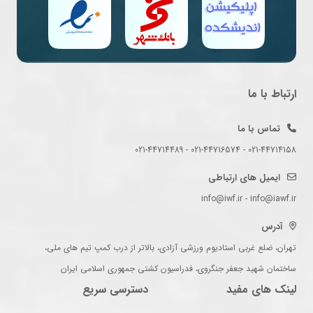
ارتباط با ما
تماس با ما
021-44714158 - 021-44716574 - 021-44714489
ایمیل های ارتباطی
info@iwf.ir - info@iawf.ir
آدرس
تهران، ضلع غربی استادیوم ورزشی آزادی، بالاتر از درب کمپ تیم های ملی،
ساختمان شهید جعفر جنگروی، فدراسیون کشتی جمهوری اسلامی ایران
لینک های مفید
دسترسی سریع