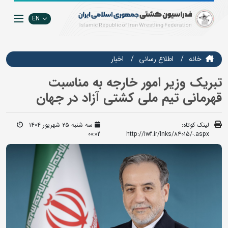
EN
خانه
اطلاع رسانی
اخبار
تبریک وزیر امور خارجه به مناسبت
قهرمانی تیم ملی کشتی آزاد در جهان
لینک کوتاه:
سه شنبه ۲۵ شهریور ۱۴۰۴
00:02
http://iwf.ir/lnks/84015/-.aspx