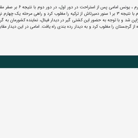
به گزارش روابط عمومی فدراسیون کشتی، در وزن 74 کیلوگرم ، یونس امامی پس از ا
علیخانیان از ارمنستان به پیروزی دست یافت. وی در دور سوم با نتیجه 3 بر 1 سنور دمیرتاش از ترکیه را مغلوب کرد و راهی مرحله یک
ر 4 مغلوب کوتا تاکاهاشی از ژاپن شد و با توجه به حضور این کشتی گیر در دیدار فینال، نماینده کشورمان به 
گروه با نتیجه 12 بر 1 گئورگی الباکیدزه از گرجستان را مغلوب کرد و به دیدار رده بندی راه یافت. امامی در این دیدار م