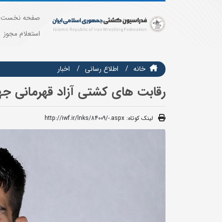
صفحه نخست
استعلام مجوز
خانه
اطلاع رسانی
اخبار
رقابت های کشتی آزاد قهرمانی جه
لینک کوتاه:
http://iwf.ir/lnks/84009/-.aspx