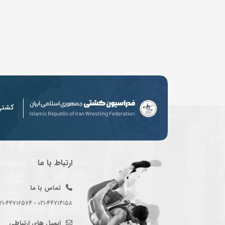
کشت
ارتباط با ما
تماس با ما
021-44714158 - 021-44716574 - 021-44714489
ایمیل های ارتباطی