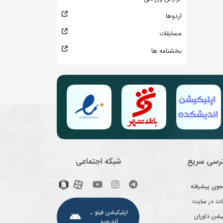
اردوها
مسابقات
بخشنامه ها
رسی سریع
شبکه اجتماعی
وی پیشرفته
غات در سایت
اپلیکیشن فیتو ـ
یشن داوران
اندروید