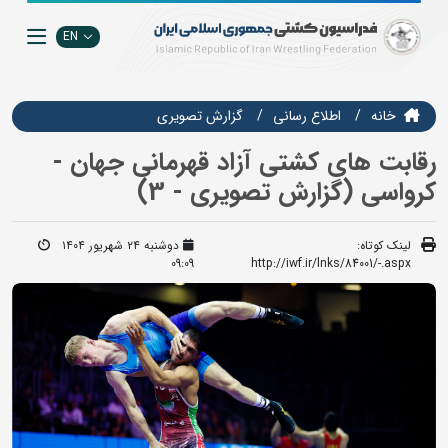
EN
خانه
اطلاع رسانی
گزارش تصويري
رقابت های کشتی آزاد قهرمانی جهان -
کرواسی (گزارش تصویری - 3)
لینک کوتاه:
دوشنبه ۲۴ شهریور ۱۴۰۴
09:09
http://iwf.ir/lnks/84001/-.aspx