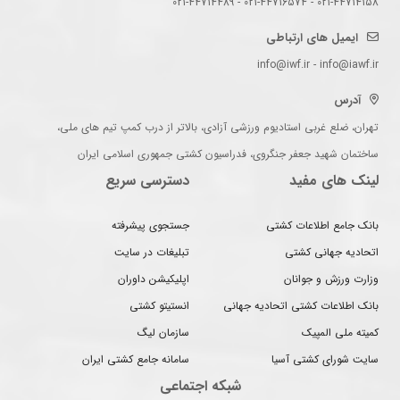
021-44714158 - 021-44716574 - 021-44714489
ایمیل های ارتباطی
info@iwf.ir - info@iawf.ir
آدرس
تهران، ضلع غربی استادیوم ورزشی آزادی، بالاتر از درب کمپ تیم های ملی،
ساختمان شهید جعفر جنگروی، فدراسیون کشتی جمهوری اسلامی ایران
لینک های مفید
دسترسی سریع
بانک جامع اطلاعات کشتی
جستجوی پیشرفته
اتحادیه جهانی کشتی
تبلیغات در سایت
وزارت ورزش و جوانان
اپلیکیشن داوران
بانک اطلاعات کشتی اتحادیه جهانی
انستیتو کشتی
کمیته ملی المپیک
سازمان لیگ
سایت شورای کشتی آسیا
سامانه جامع کشتی ایران
شبکه اجتماعی