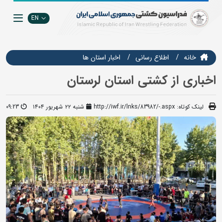
EN
خانه
اطلاع رسانی
اخبار استان ها
اخباری از کشتی استان لرستان
لینک کوتاه:
http://iwf.ir/lnks/83982/-.aspx
شنبه ۲۲ شهریور ۱۴۰۴
09:23